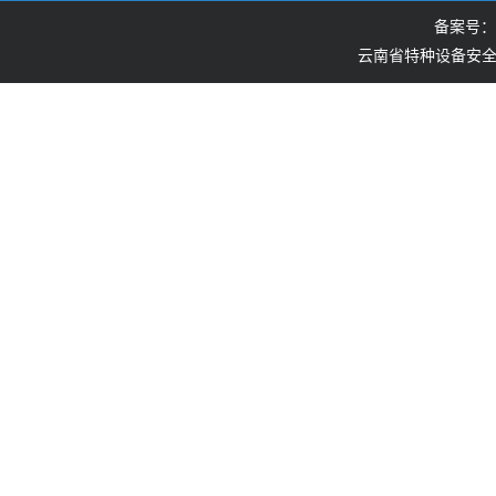
备案号：滇
云南省特种设备安全检测