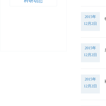
科研动态
2015年
12月2日
2015年
12月2日
2015年
12月2日