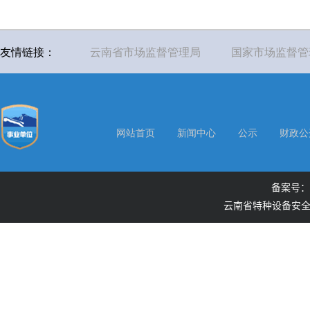
友情链接：
云南省市场监督管理局
国家市场监督管
网站首页
新闻中心
公示
财政公
备案号：滇
云南省特种设备安全检测