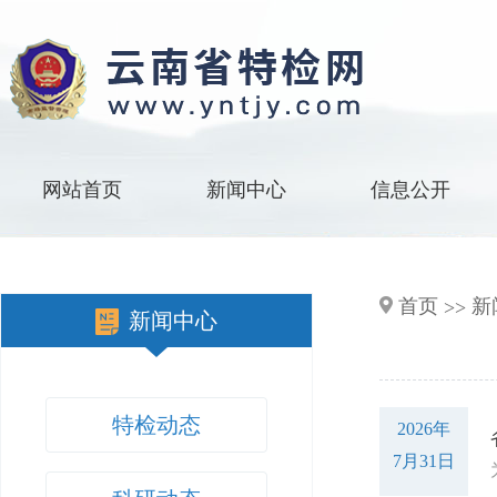
网站首页
新闻中心
信息公开
首页
新
>>
新闻中心
特检动态
2026年
7月31日