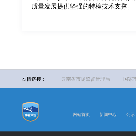
质量发展提供坚强的特检技术支撑。
友情链接：
云南省市场监督管理局
国家
网站首页
新闻中心
公示